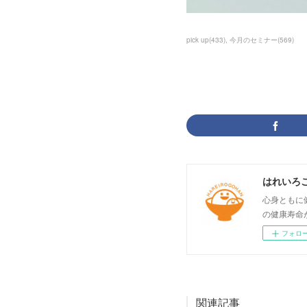
pick up
(
433
)
今月のセミナー
(
569
)
はれいろ
心身ともに
の健康寿命
フォロ
関連記事