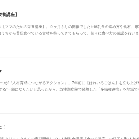
栄養講座】
の【ママのための栄養講座】。９ヶ月ぶりの開催でした✨離乳食の進め方や食材、形
おうちから普段食べている食材を持ってきてもらって、個々に食べ方の確認を行いま
★
一つが『人材育成につながるアクション』。7年前に【はれいろごはん】を立ち上げ
する”一部になりたいと思ったから。急性期病院で経験した「多職種連携」を地域で
た！
歯科クリニックさんで定期開催している離乳食講座「食べ方教室」の様子を取り上げ