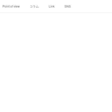
Point of view
コラム
Link
SNS