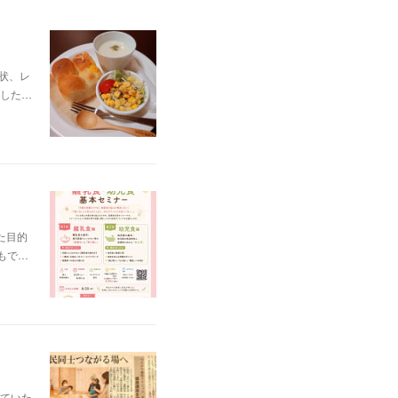
状、レ
した…
た目的
もで…
ていた