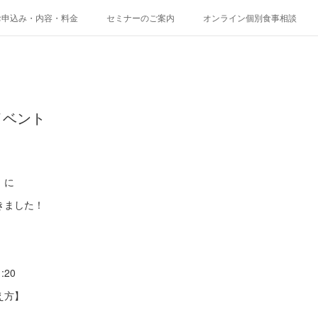
お申込み・内容・料金
セミナーのご案内
オンライン個別食事相談
イベント
』に
きました！
:20
え方】