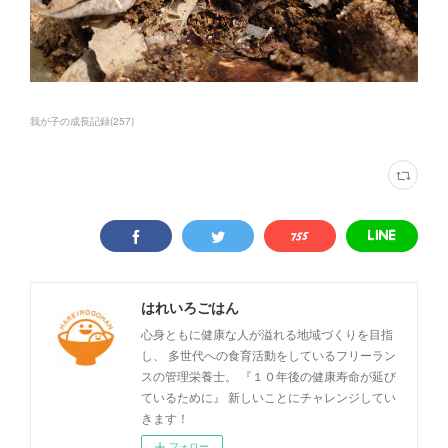
我が子の成長記録
(
257
)
はれいろごはん
心身ともに健康な人が溢れる地域づくりを目指
し、 多世代への食育活動をしているフリーラン
スの管理栄養士。 『１０年後の健康寿命が延び
ているために』 新しいことにチャレンジしてい
きます！
フォロー