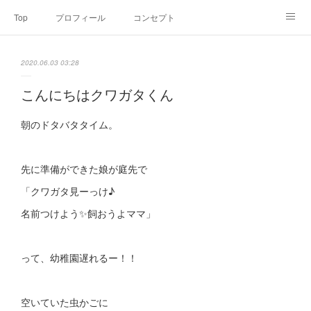
Top
プロフィール
コンセプト
お申込み・内容・料金
セミナーのご案内
2020.06.03 03:28
オンライン個別食事相談
Point of view
コラム
Link
こんにちはクワガタくん
SNS
朝のドタバタタイム。
先に準備ができた娘が庭先で
「クワガタ見ーっけ♪
名前つけよう✨飼おうよママ」
って、幼稚園遅れるー！！
空いていた虫かごに