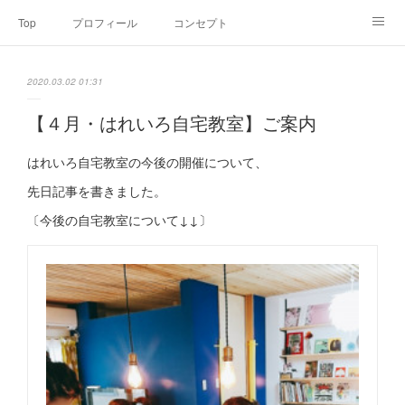
Top
プロフィール
コンセプト
お申込み・内容・料金
セミナーのご案内
2020.03.02 01:31
オンライン個別食事相談
Point of view
コラム
Link
【４月・はれいろ自宅教室】ご案内
SNS
はれいろ自宅教室の今後の開催について、
先日記事を書きました。
〔今後の自宅教室について↓↓〕