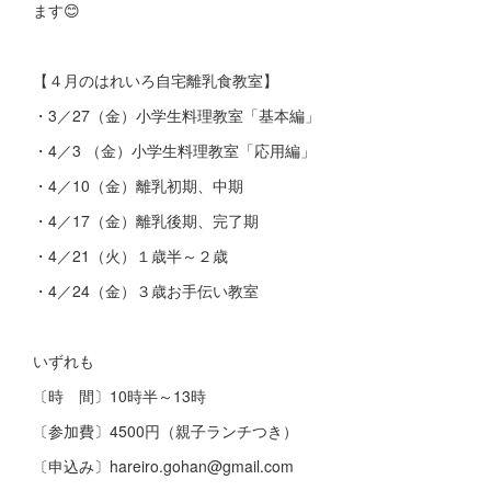
ます😊
【４月のはれいろ自宅離乳食教室】
・3／27（金）小学生料理教室「基本編」
・4／3 （金）小学生料理教室「応用編」
・4／10（金）離乳初期、中期
・4／17（金）離乳後期、完了期
・4／21（火）１歳半～２歳
・4／24（金）３歳お手伝い教室
いずれも
〔時 間〕10時半～13時
〔参加費〕4500円（親子ランチつき）
〔申込み〕hareiro.gohan@gmail.com