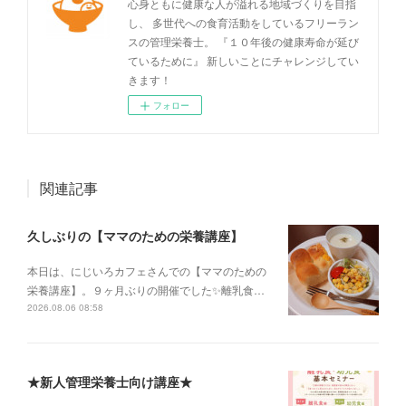
心身ともに健康な人が溢れる地域づくりを目指
し、 多世代への食育活動をしているフリーラン
スの管理栄養士。 『１０年後の健康寿命が延び
ているために』 新しいことにチャレンジしてい
きます！
フォロー
関連記事
久しぶりの【ママのための栄養講座】
本日は、にじいろカフェさんでの【ママのための
栄養講座】。９ヶ月ぶりの開催でした✨離乳食…
2026.08.06 08:58
★新人管理栄養士向け講座★