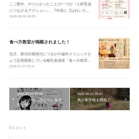
ここ数年、やりたかったことの一つが『人材育成
につながるアクション』。7年前に【はれいろ…
2026.08.06 08:55
食べ方教室が掲載されました！
先月、新潟日報朝刊につるがや歯科クリニックさ
んで定期開催している離乳食講座「食べ方教室…
2026.07.27 05:41
2020.03.02 05:26
2020.03.02 00:47
『にいがた、びより』最終
我が家学校を開校！
回公開
0
コメント