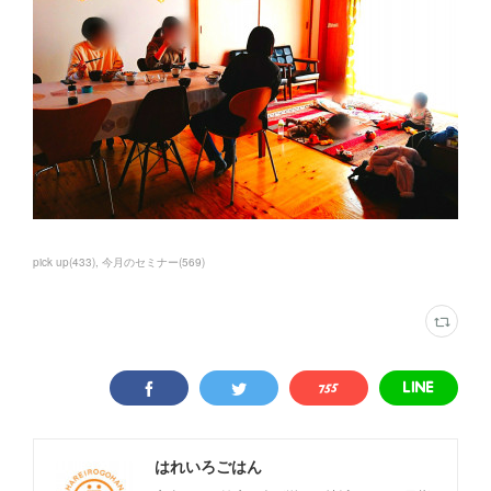
pick up
(
433
)
今月のセミナー
(
569
)
はれいろごはん