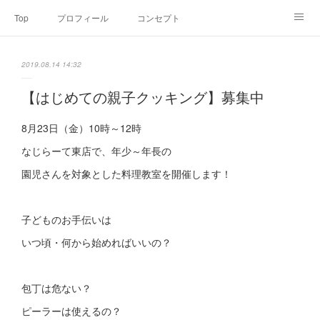
Top
プロフィール
コンセプト
お申込み・内容・料金
セミナーのご案内
2019.08.14 14:32
オンライン個別食事相談
Point of view
コラム
Link
【はじめての親子クッキング】募集中
SNS
8月23日（金）10時～12時
なじらーて東店で、年少～年長の
園児さんを対象とした料理教室を開催します！
子どものお手伝いは
いつ頃・何から始めればいいの？
包丁は危ない？
ピーラーは使えるの？