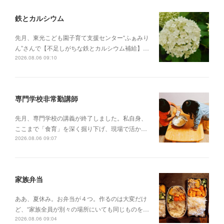
鉄とカルシウム
先月、東光こども園子育て支援センター“ふぁみり
ん”さんで【不足しがちな鉄とカルシウム補給】…
2026.08.06 09:10
専門学校非常勤講師
先月、専門学校の講義が終了しました。私自身、
ここまで「食育」を深く掘り下げ、現場で活か…
2026.08.06 09:07
家族弁当
ああ、夏休み。お弁当が４つ。作るのは大変だけ
ど、“家族全員が別々の場所にいても同じものを…
2026.08.06 09:04