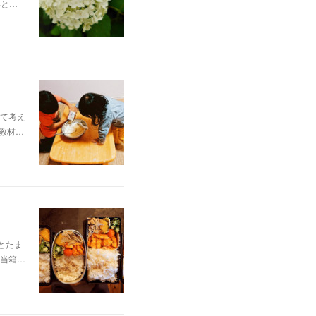
いと…
て考え
教材…
とたま
当箱…