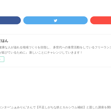
ごはん
健康な人が溢れる地域づくりを目指し、 多世代への食育活動をしているフリーラン
が延びているために』 新しいことにチャレンジしていきます！
ー
ンター“ふぁみりん”さんで【不足しがちな鉄とカルシウム補給】と題した講座を開