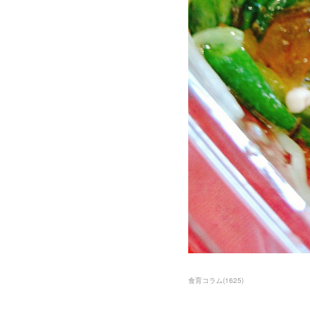
食育コラム
(
1625
)