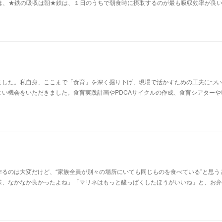
は、★鉄の吸収は朝★​鉄は、１日のうちで朝食時に摂取するのが最も吸収効率が良
ました。私自身、ここまで「食育」を深く掘り下げ、現場で活かすための工夫につい
よい機会をいただきました。食育実践計画やPDCAサイクルの作成、食育シアターや
るのは大変だけど、“家族全員が別々の場所にいても同じものを食べている”と思う
味、なかなか良かったよね」「マリネはもっと酸っぱくしたほうがいいね」と、お弁