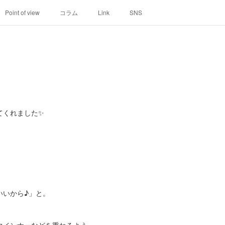
Point of view
コラム
Link
SNS
てくれました✨
いいから♪」と。