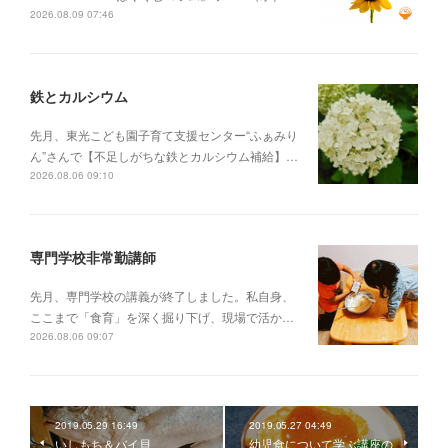
2026.08.09 07:46
鉄とカルシウム
先月、東光こども園子育て支援センター“ふぁみり
ん”さんで【不足しがちな鉄とカルシウム補給】…
2026.08.06 09:10
専門学校非常勤講師
先月、専門学校の講義が終了しました。私自身、
ここまで「食育」を深く掘り下げ、現場で活か…
2026.08.06 09:07
2019.05.29 16:49
2019.05.27 04:49
いしもち＆バイ貝
幼児食について学ぶ講座の