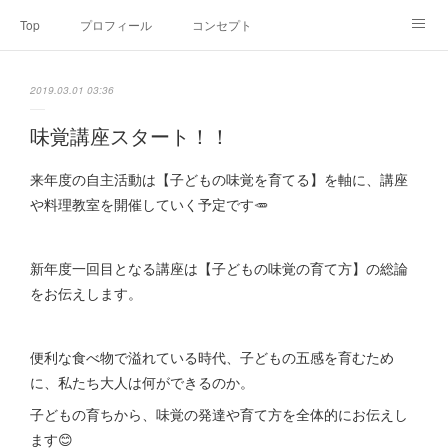
Top
プロフィール
コンセプト
お申込み・内容・料金
セミナーのご案内
2019.03.01 03:36
オンライン個別食事相談
Point of view
コラム
Link
味覚講座スタート！！
SNS
来年度の自主活動は【子どもの味覚を育てる】を軸に、講座
や料理教室を開催していく予定です🥕
新年度一回目となる講座は【子どもの味覚の育て方】の総論
をお伝えします。
便利な食べ物で溢れている時代、子どもの五感を育むため
に、私たち大人は何ができるのか。
子どもの育ちから、味覚の発達や育て方を全体的にお伝えし
ます😊