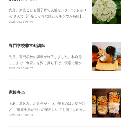
先月、東光こども園子育て支援センター“ふぁみり
ん”さんで【不足しがちな鉄とカルシウム補給】…
2026.08.06 09:10
専門学校非常勤講師
先月、専門学校の講義が終了しました。私自身、
ここまで「食育」を深く掘り下げ、現場で活か…
2026.08.06 09:07
家族弁当
ああ、夏休み。お弁当が４つ。作るのは大変だけ
ど、“家族全員が別々の場所にいても同じものを…
2026.08.06 09:04