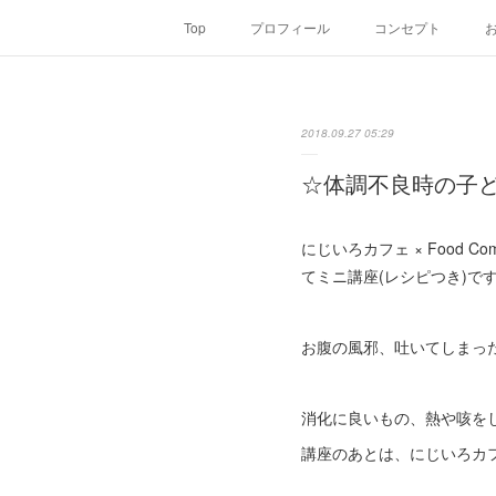
Top
プロフィール
コンセプト
2018.09.27 05:29
☆体調不良時の子
にじいろカフェ × Food 
てミニ講座(レシピつき)で
お腹の風邪、吐いてしまった
消化に良いもの、熱や咳を
講座のあとは、にじいろカフ