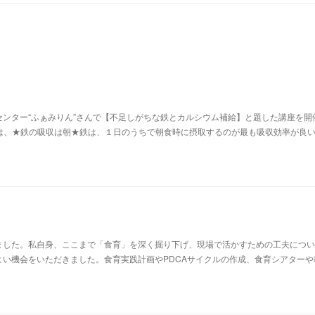
ンター“ふぁみりん”さんで【不足しがちな鉄とカルシウム補給】と題した講座を開
は、★鉄の吸収は朝★​鉄は、１日のうちで朝食時に摂取するのが最も吸収効率が良
ました。私自身、ここまで「食育」を深く掘り下げ、現場で活かすための工夫につい
よい機会をいただきました。食育実践計画やPDCAサイクルの作成、食育シアターや