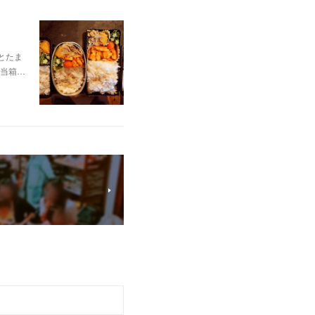
とたま
当箱…
！