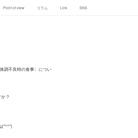
Point of view
コラム
Link
SNS
月は〈体調不良時の食事〉につい
すか？
^^*)