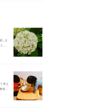
催しま
いと…
て考え
教材…