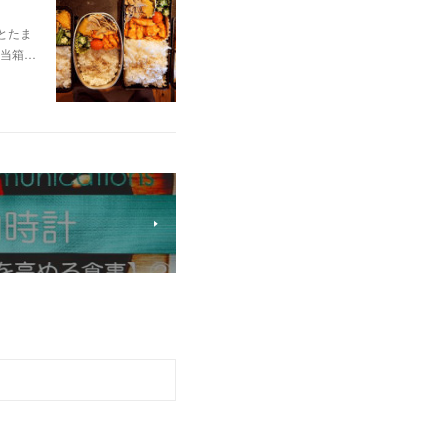
とたま
当箱…