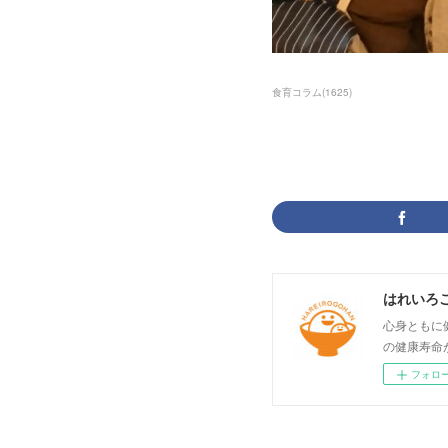
食育コラム
(
1625
)
はれいろ
心身ともに
の健康寿命
フォロ