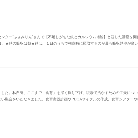
ンター“ふぁみりん”さんで【不足しがちな鉄とカルシウム補給】と題した講座を開
は、★鉄の吸収は朝★​鉄は、１日のうちで朝食時に摂取するのが最も吸収効率が良
ました。私自身、ここまで「食育」を深く掘り下げ、現場で活かすための工夫につい
よい機会をいただきました。食育実践計画やPDCAサイクルの作成、食育シアターや