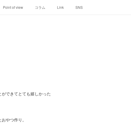
Point of view
コラム
Link
SNS
とができてとても嬉しかった
たおやつ作り。