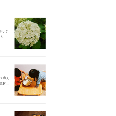
催しま
いと…
て考え
教材…