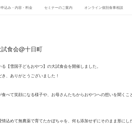
お申込み・内容・料金
セミナーのご案内
オンライン個別食事相談
大試食会@十日町
いる【雪国子どもおやつ】の大試食会を開催しました。
だき、ありがとうございました！
が食べて笑顔になる様子や、お母さんたちからおやつへの想いを聞くこ
愛情込めて無農薬で育てたかぼちゃを、何も添加せずにそのまま形にし