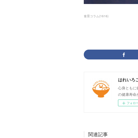
食育コラム
(
1616
)
はれいろ
心身ともに
の健康寿命
フォロ
関連記事