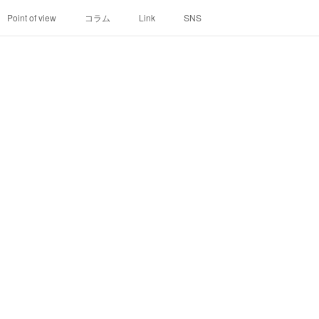
Point of view
コラム
Link
SNS