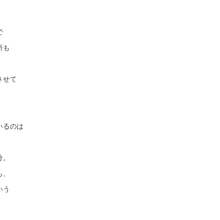
で
所も
させて
いるのは
』
分。
も、
いう
。