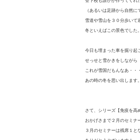
登下校も誰かが作ってくれ
（あるいは足跡から自然に
雪道や雪山を３０分歩いて
冬といえばこの景色でした
今日も埋まった車を掘り起
せっせと雪かきをしながら
これが雪国だもんなあ・・
あの時の冬を思い出します
さて、シリーズ【免疫を高
おかげさまで２月のセミナ
３月のセミナーは残席１と