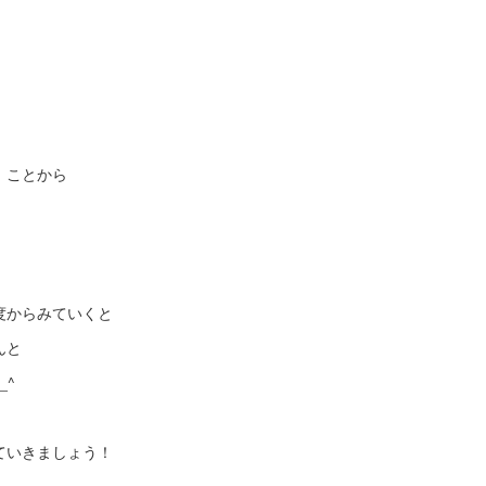
』ことから
度からみていくと
んと
_^
ていきましょう！