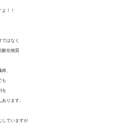
、
すよ！！
けではなく
抗酸化物質
繊維、
でも
割を
んあります。
えしていますが