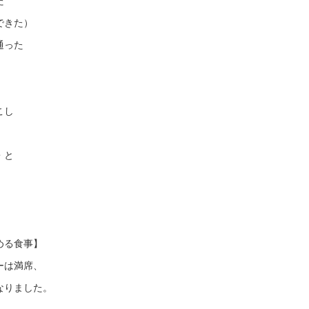
た
できた）
通った
。
こし
・と
。
める食事】
ーは満席、
なりました。