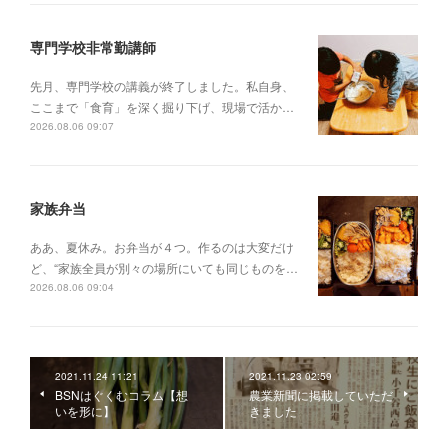
専門学校非常勤講師
先月、専門学校の講義が終了しました。私自身、
ここまで「食育」を深く掘り下げ、現場で活か…
2026.08.06 09:07
家族弁当
ああ、夏休み。お弁当が４つ。作るのは大変だけ
ど、“家族全員が別々の場所にいても同じものを…
2026.08.06 09:04
2021.11.24 11:21
2021.11.23 02:59
BSNはぐくむコラム【想
農業新聞に掲載していただ
いを形に】
きました