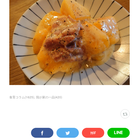
食育コラム
(
1625
)
我が家の一品
(
420
)