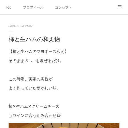
Top
プロフィール
コンセプト
お申込み・内容・料金
セミナーのご案内
2021.11.23 21:37
オンライン個別食事相談
Point of view
コラム
Link
柿と生ハムの和え物
SNS
【柿と生ハムのマヨネーズ和え】
そのまま３つ↑を混ぜるだけ。
この時期、実家の両親が
よく作っていた懐かしい味。
柿✕生ハム✕クリームチーズ
もワインに合う組み合わせ😋