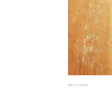
食育コラム
(
1625
)