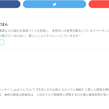
ごはん
健康な人が溢れる地域づくりを目指し、 多世代への食育活動をしているフリーラン
が延びているために』 新しいことにチャレンジしていきます！
ー
ンター“ふぁみりん”さんで【不足しがちな鉄とカルシウム補給】と題した講座を開
は、★鉄の吸収は朝★​鉄は、１日のうちで朝食時に摂取するのが最も吸収効率が良