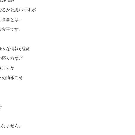
究が進み
なるかと思いますが
い食事とは、
な食事です。
様々な情報が溢れ
の摂り方など
きますが
らぬ情報こそ
を
いけません。