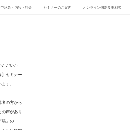
お申込み・内容・料金
セミナーのご案内
オンライン個別食事相談
いただいた
係】セミナー
います。
講者の方から
との声があり
『腸』の