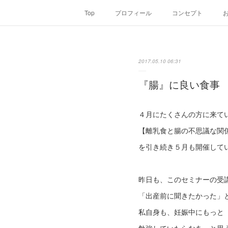
Top
プロフィール
コンセプト
2017.05.10 06:31
『腸』に良い食事
４月にたくさんの方に来て
【離乳食と腸の不思議な関
を引き続き５月も開催して
昨日も、このセミナーの受
「出産前に聞きたかった」
私自身も、妊娠中にもっと