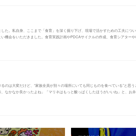
ました。私自身、ここまで「食育」を深く掘り下げ、現場で活かすための工夫につい
よい機会をいただきました。食育実践計画やPDCAサイクルの作成、食育シアターや
るのは大変だけど、“家族全員が別々の場所にいても同じものを食べている”と思う
味、なかなか良かったよね」「マリネはもっと酸っぱくしたほうがいいね」と、お弁