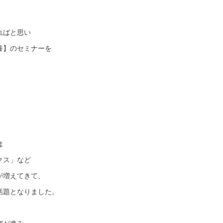
ればと思い
養】のセミナーを
は
クス」など
が増えてきて、
話題となりました。