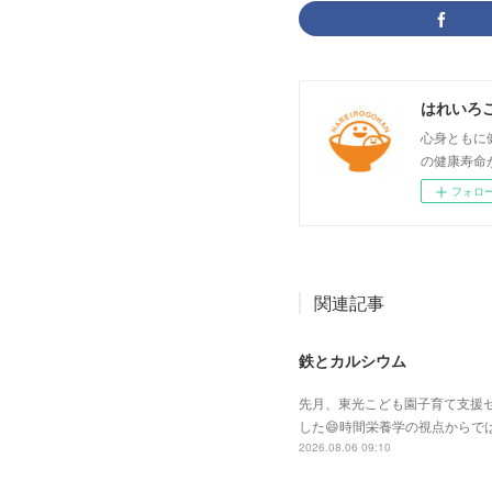
はれいろ
心身ともに
の健康寿命
フォロ
関連記事
鉄とカルシウム
先月、東光こども園子育て支援セ
した😄時間栄養学の視点からで
2026.08.06 09:10