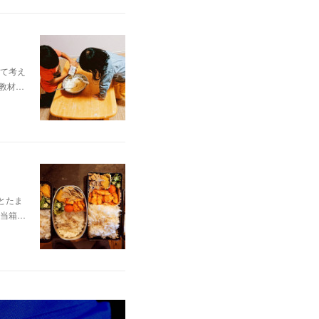
て考え
教材…
とたま
当箱…