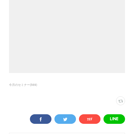
今月のセミナー
(
569
)