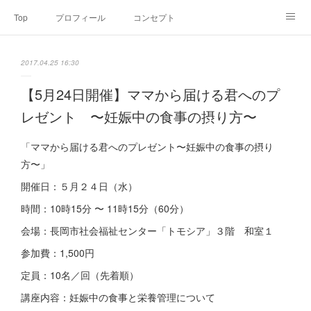
Top
プロフィール
コンセプト
お申込み・内容・料金
セミナーのご案内
2017.04.25 16:30
オンライン個別食事相談
Point of view
コラム
Link
【5月24日開催】ママから届ける君へのプ
レゼント 〜妊娠中の食事の摂り方〜
SNS
「ママから届ける君へのプレゼント〜妊娠中の食事の摂り
方〜」
開催日：５月２４日（水）
時間：10時15分 〜 11時15分（60分）
会場：長岡市社会福祉センター「トモシア」３階 和室１
参加費：1,500円
定員：10名／回（先着順）
講座内容：妊娠中の食事と栄養管理について