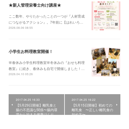
★新人管理栄養士向け講座★
ここ数年、やりたかったことの一つが『人材育成
につながるアクション』。7年前に【はれいろ…
2026.08.06 08:55
小学生お料理教室開催！
🌸春休み小学生料理教室🌸冬休みの『おせち料理
教室』に続き、春休みも自宅で開催しました！…
2026.04.10 05:26
2017.04.25 16:33
2017.04.25 16:22
【5月29日開催】離乳食と
【5月15日開催】初めての
腸の不思議な関係〜腸内環
離乳食 〜正しい離乳食の
境から始まる健康づくり…
始め方〜