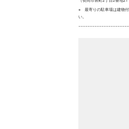
（長岡市表町2丁目2番地2
※ 最寄りの駐車場は建物付
い。
−−−−−−−−−−−−−−−−−−−−−−