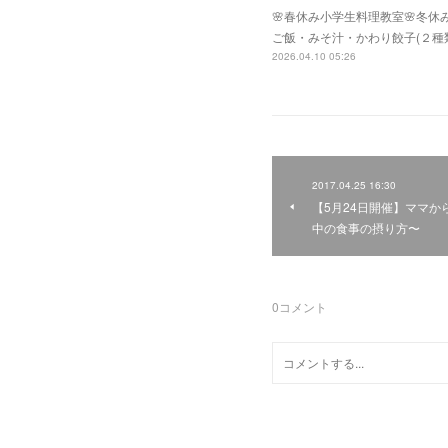
🌸春休み小学生料理教室🌸冬
ご飯・みそ汁・かわり餃子(２種
2026.04.10 05:26
2017.04.25 16:30
【5月24日開催】ママ
中の食事の摂り方〜
0
コメント