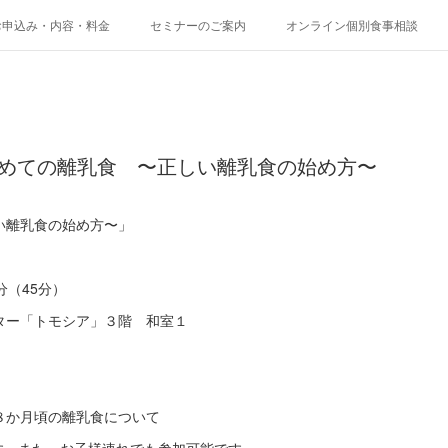
お申込み・内容・料金
セミナーのご案内
オンライン個別食事相談
初めての離乳食 〜正しい離乳食の始め方〜
い離乳食の始め方〜」
5分（45分）
ター「トモシア」３階 和室１
８か月頃の離乳食について