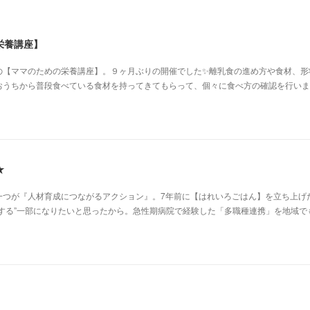
栄養講座】
の【ママのための栄養講座】。９ヶ月ぶりの開催でした✨離乳食の進め方や食材、形
おうちから普段食べている食材を持ってきてもらって、個々に食べ方の確認を行いま
★
一つが『人材育成につながるアクション』。7年前に【はれいろごはん】を立ち上げ
する”一部になりたいと思ったから。急性期病院で経験した「多職種連携」を地域で