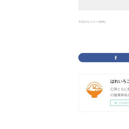
今月のセミナー
(
569
)
はれいろ
心身ともに
の健康寿命
フォロ