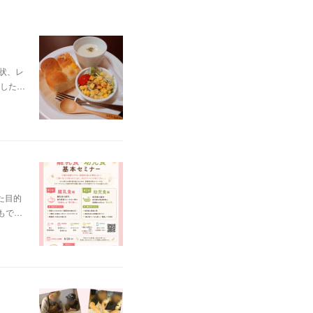
状、レ
した…
た目的
もで…