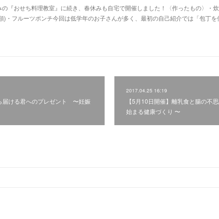
休みの『おせち料理教室』に続き、春休みも自宅で開催しました！〈作ったもの〉・
類)・フルーツポンチ今回は低学年のお子さんが多く、最初の自己紹介では「包丁を
2017.04.25 16:19
から届ける君へのプレゼント 〜妊娠
【5月10日開催】離乳食と腸の不
始まる健康づくり 〜