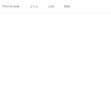
Point of view
コラム
Link
SNS