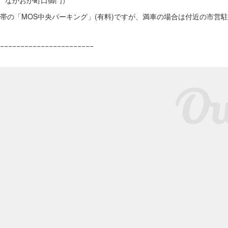
1 ながおか町口御門）
帯の「MOS中央パーキング」(有料)ですが、満車の場合は付近の市営
−−−−−−−−−−−−−−−−−−−−−−−