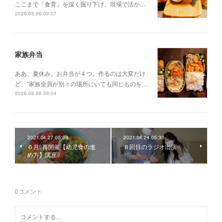
ここまで「食育」を深く掘り下げ、現場で活か…
2026.08.06 09:07
家族弁当
ああ、夏休み。お弁当が４つ。作るのは大変だけ
ど、“家族全員が別々の場所にいても同じものを…
2026.08.06 09:04
2021.04.27 05:09
2021.04.24 05:30
６月\\再開催【幼児食の進
８回目のラジオ出演
め方】講座//
0
コメント