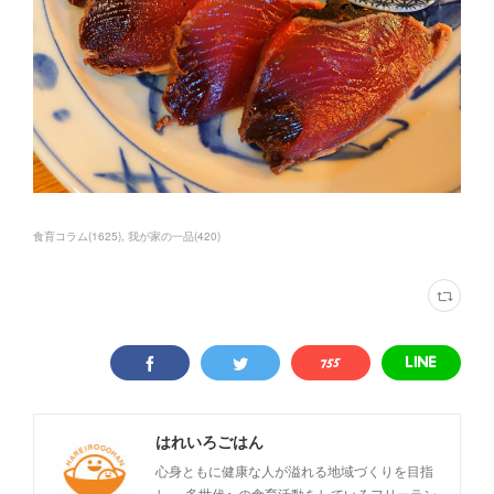
食育コラム
(
1625
)
我が家の一品
(
420
)
はれいろごはん
心身ともに健康な人が溢れる地域づくりを目指
し、 多世代への食育活動をしているフリーラン