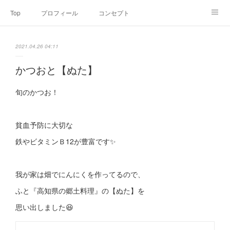
Top
プロフィール
コンセプト
お申込み・内容・料金
セミナーのご案内
2021.04.26 04:11
オンライン個別食事相談
Point of view
コラム
Link
かつおと【ぬた】
SNS
旬のかつお！
貧血予防に大切な
鉄やビタミンＢ12が豊富です✨
我が家は畑でにんにくを作ってるので、
ふと『高知県の郷土料理』の【ぬた】を
思い出しました😆