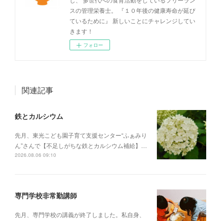
スの管理栄養士。 『１０年後の健康寿命が延び
ているために』 新しいことにチャレンジしてい
きます！
フォロー
関連記事
鉄とカルシウム
先月、東光こども園子育て支援センター“ふぁみり
ん”さんで【不足しがちな鉄とカルシウム補給】…
2026.08.06 09:10
専門学校非常勤講師
先月、専門学校の講義が終了しました。私自身、