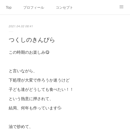
Top
プロフィール
コンセプト
お申込み・内容・料金
セミナーのご案内
2021.04.02 08:41
オンライン個別食事相談
Point of view
コラム
Link
つくしのきんぴら
SNS
この時期のお楽しみ😋
と言いながら、
下処理が大変で作ろうか迷うけど
子ども達がどうしても食べたい！！
という熱意に押されて、
結局、何年も作っています💦
油で炒めて、