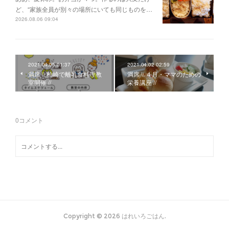
ど、“家族全員が別々の場所にいても同じものを…
2026.08.06 09:04
2021.04.05 01:37
2021.04.02 02:59
満席 \\ 柏崎で離乳食料理教
満席 \\ ４月・ママのための
室開催 //
栄養講座 //
0
コメント
Copyright ©
2026
はれいろごはん
.