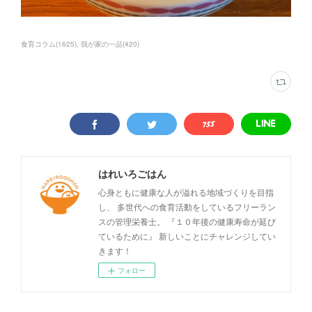
食育コラム
(
1625
)
我が家の一品
(
420
)
はれいろごはん
心身ともに健康な人が溢れる地域づくりを目指
し、 多世代への食育活動をしているフリーラン
スの管理栄養士。 『１０年後の健康寿命が延び
ているために』 新しいことにチャレンジしてい
きます！
フォロー