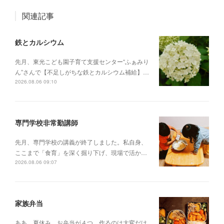
関連記事
鉄とカルシウム
先月、東光こども園子育て支援センター“ふぁみり
ん”さんで【不足しがちな鉄とカルシウム補給】…
2026.08.06 09:10
専門学校非常勤講師
先月、専門学校の講義が終了しました。私自身、
ここまで「食育」を深く掘り下げ、現場で活か…
2026.08.06 09:07
家族弁当
ああ、夏休み。お弁当が４つ。作るのは大変だけ