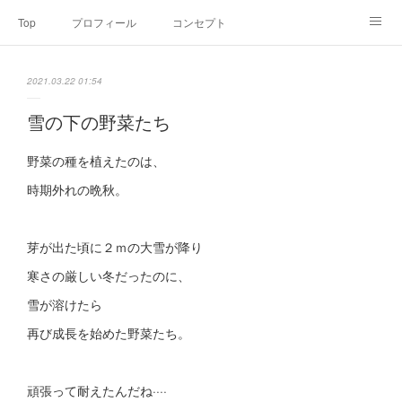
Top
プロフィール
コンセプト
お申込み・内容・料金
セミナーのご案内
2021.03.22 01:54
オンライン個別食事相談
Point of view
コラム
Link
雪の下の野菜たち
SNS
野菜の種を植えたのは、
時期外れの晩秋。
芽が出た頃に２ｍの大雪が降り
寒さの厳しい冬だったのに、
雪が溶けたら
再び成長を始めた野菜たち。
頑張って耐えたんだね····