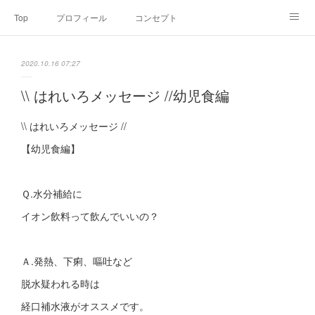
Top
プロフィール
コンセプト
お申込み・内容・料金
セミナーのご案内
2020.10.16 07:27
オンライン個別食事相談
Point of view
コラム
Link
\\ はれいろメッセージ //幼児食編
SNS
\\ はれいろメッセージ //
【幼児食編】
Ｑ.水分補給に
イオン飲料って飲んでいいの？
Ａ.発熱、下痢、嘔吐など
脱水疑われる時は
経口補水液がオススメです。