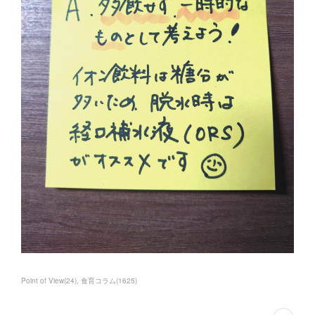
Point of View
(
24
)
食育コラム
(
1625
)