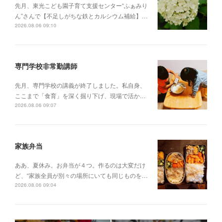
先月、東光こども園子育て支援センター“ふぁみり
ん”さんで【不足しがちな鉄とカルシウム補給】…
2026.08.06 09:10
専門学校非常勤講師
先月、専門学校の講義が終了しました。私自身、
ここまで「食育」を深く掘り下げ、現場で活か…
2026.08.06 09:07
家族弁当
ああ、夏休み。お弁当が４つ。作るのは大変だけ
ど、“家族全員が別々の場所にいても同じものを…
2026.08.06 09:04