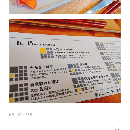
食育コラム
(
1625
)