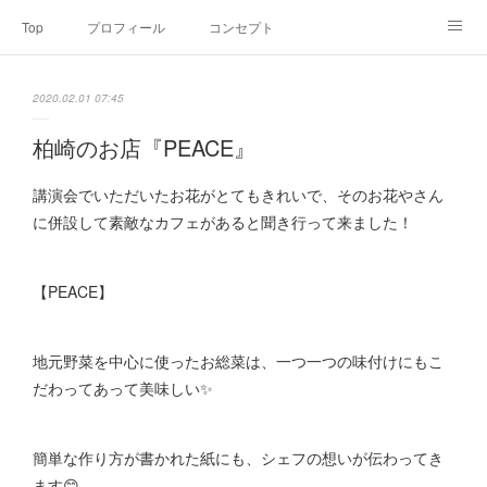
Top
プロフィール
コンセプト
お申込み・内容・料金
セミナーのご案内
2020.02.01 07:45
オンライン個別食事相談
Point of view
コラム
Link
柏崎のお店『PEACE』
SNS
講演会でいただいたお花がとてもきれいで、そのお花やさん
に併設して素敵なカフェがあると聞き行って来ました！
【PEACE】
地元野菜を中心に使ったお総菜は、一つ一つの味付けにもこ
だわってあって美味しい✨
簡単な作り方が書かれた紙にも、シェフの想いが伝わってき
ます😊