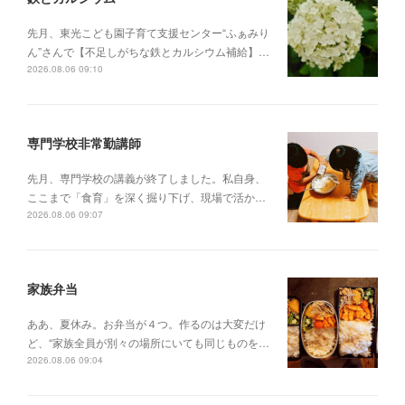
先月、東光こども園子育て支援センター“ふぁみり
ん”さんで【不足しがちな鉄とカルシウム補給】…
2026.08.06 09:10
専門学校非常勤講師
先月、専門学校の講義が終了しました。私自身、
ここまで「食育」を深く掘り下げ、現場で活か…
2026.08.06 09:07
家族弁当
ああ、夏休み。お弁当が４つ。作るのは大変だけ
ど、“家族全員が別々の場所にいても同じものを…
2026.08.06 09:04