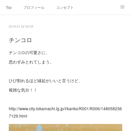
Top
プロフィール
コンセプト
お申込み・内容・料金
セミナーのご案内
2019.01.22 00:35
オンライン個別食事相談
Point of view
コラム
Link
チンコロ
SNS
チンコロの可愛さに、
思わずみとれてしまう。
ひび割れるほど縁起がいいと言うけど、
複雑な気分！！
http://www.city.tokamachi.lg.jp/i/kanko/K001/K006/148058236
7129.html