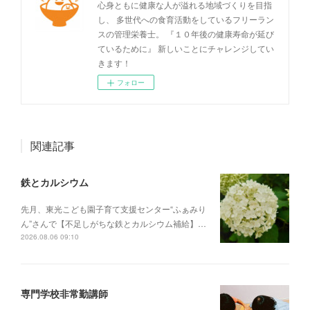
心身ともに健康な人が溢れる地域づくりを目指
し、 多世代への食育活動をしているフリーラン
スの管理栄養士。 『１０年後の健康寿命が延び
ているために』 新しいことにチャレンジしてい
きます！
フォロー
関連記事
鉄とカルシウム
先月、東光こども園子育て支援センター“ふぁみり
ん”さんで【不足しがちな鉄とカルシウム補給】…
2026.08.06 09:10
専門学校非常勤講師