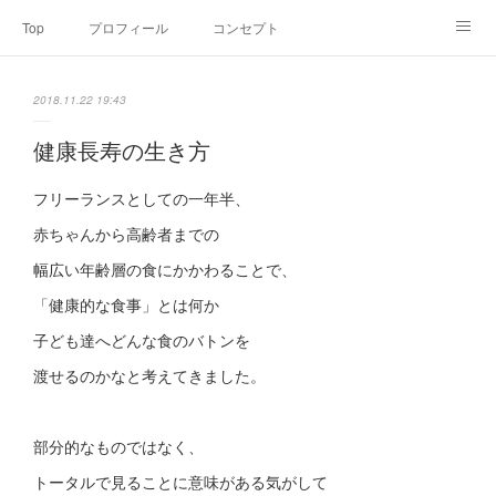
Top
プロフィール
コンセプト
お申込み・内容・料金
セミナーのご案内
2018.11.22 19:43
オンライン個別食事相談
Point of view
コラム
Link
健康長寿の生き方
SNS
フリーランスとしての一年半、
赤ちゃんから高齢者までの
幅広い年齢層の食にかかわることで、
「健康的な食事」とは何か
子ども達へどんな食のバトンを
渡せるのかなと考えてきました。
部分的なものではなく、
トータルで見ることに意味がある気がして