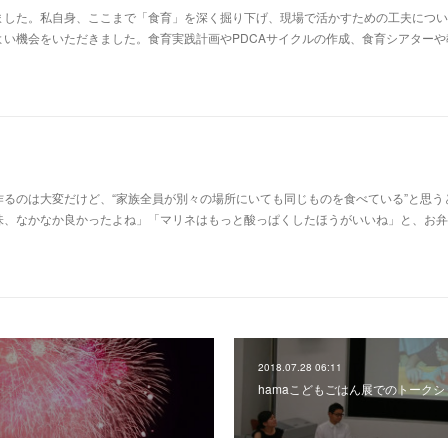
ました。私自身、ここまで「食育」を深く掘り下げ、現場で活かすための工夫につい
よい機会をいただきました。食育実践計画やPDCAサイクルの作成、食育シアターや
るのは大変だけど、“家族全員が別々の場所にいても同じものを食べている”と思う
味、なかなか良かったよね」「マリネはもっと酸っぱくしたほうがいいね」と、お弁
2018.07.28 06:11
hamaこどもごはん展でのトークシ