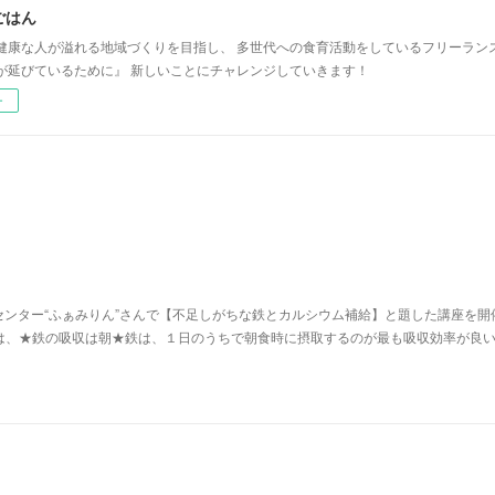
ごはん
健康な人が溢れる地域づくりを目指し、 多世代への食育活動をしているフリーラン
が延びているために』 新しいことにチャレンジしていきます！
ー
ンター“ふぁみりん”さんで【不足しがちな鉄とカルシウム補給】と題した講座を開
は、★鉄の吸収は朝★​鉄は、１日のうちで朝食時に摂取するのが最も吸収効率が良