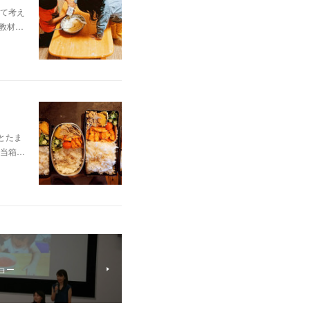
て考え
教材…
とたま
当箱…
ョー