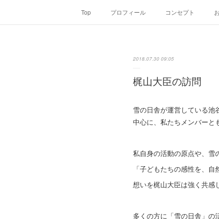
Top
プロフィール
コンセプト
2018.07.30 09:05
梶山大臣の訪問
雪の日舎が運営している池
中心に、私たちメンバーと
私自身の活動の原点や、雪
「子どもたちの感性を、自
想いを梶山大臣は強く共感
多くの方に「雪の日舎」の