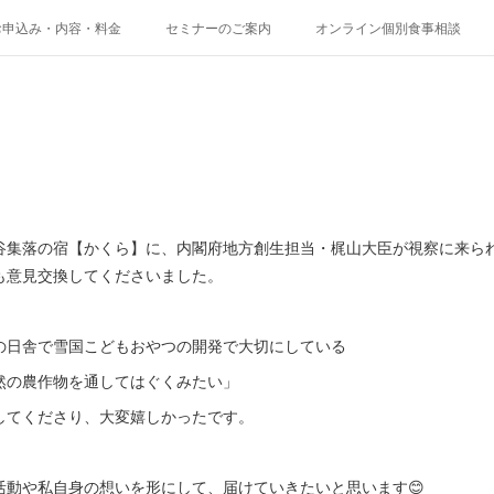
お申込み・内容・料金
セミナーのご案内
オンライン個別食事相談
谷集落の宿【かくら】に、内閣府地方創生担当・梶山大臣が視察に来ら
も意見交換してくださいました。
の日舎で雪国こどもおやつの開発で大切にしている
然の農作物を通してはぐくみたい」
してくださり、大変嬉しかったです。
活動や私自身の想いを形にして、届けていきたいと思います😊