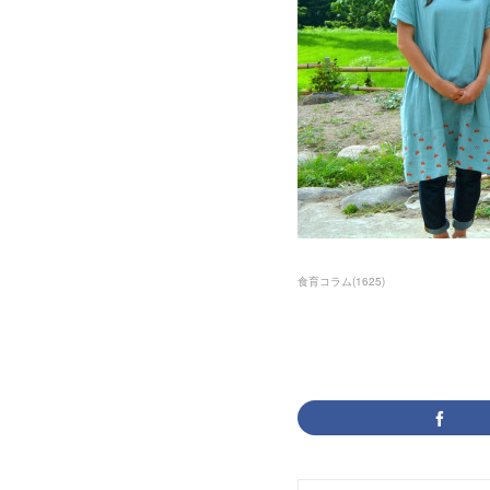
食育コラム
(
1625
)