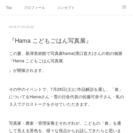
Top
プロフィール
コンセプト
お申込み・内容・料金
セミナーのご案内
2018.07.05 20:22
オンライン個別食事相談
Point of view
コラム
Link
『Hama こどもごはん写真展』
SNS
この夏、新津美術館で写真家hama(濱口直大)さんの初の個展
『Hama こどもごはん写真展
』が開催されます。
その中のイベントで、7月28日(土)に作品解説を通し、「食」
についてをHamaさん・雪の日舎代表の佐藤可奈子さん・私の
３人でクロストークをさせていただきます。
写真家・農家・管理栄養士それぞれが、こどもの「食」を通
して見える景色を、様々な視点からお話しできたらと思いま