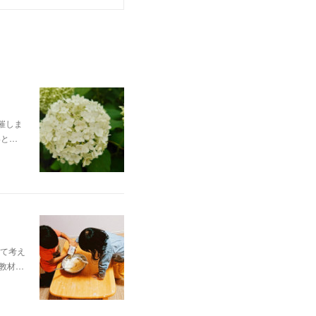
催しま
いと…
て考え
教材…