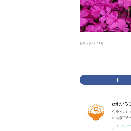
食育コラム
(
1625
)
はれいろ
心身ともに
の健康寿命
フォロ