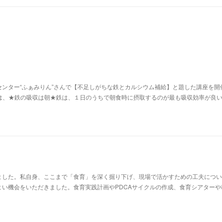
ンター“ふぁみりん”さんで【不足しがちな鉄とカルシウム補給】と題した講座を開
は、★鉄の吸収は朝★​鉄は、１日のうちで朝食時に摂取するのが最も吸収効率が良
ました。私自身、ここまで「食育」を深く掘り下げ、現場で活かすための工夫につい
よい機会をいただきました。食育実践計画やPDCAサイクルの作成、食育シアターや