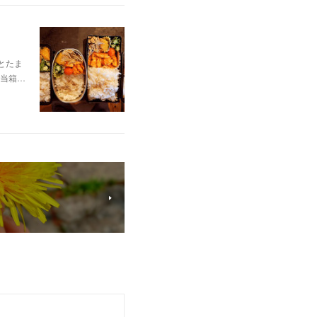
とたま
当箱…