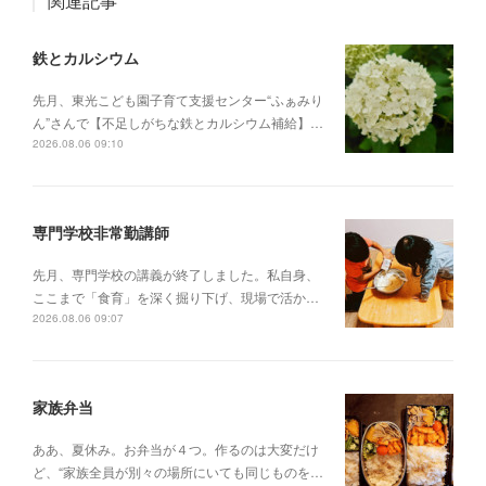
関連記事
鉄とカルシウム
先月、東光こども園子育て支援センター“ふぁみり
ん”さんで【不足しがちな鉄とカルシウム補給】…
2026.08.06 09:10
専門学校非常勤講師
先月、専門学校の講義が終了しました。私自身、
ここまで「食育」を深く掘り下げ、現場で活か…
2026.08.06 09:07
家族弁当
ああ、夏休み。お弁当が４つ。作るのは大変だけ
ど、“家族全員が別々の場所にいても同じものを…