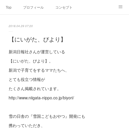
Top
プロフィール
コンセプト
お申込み・内容・料金
セミナーのご案内
2018.04.29 07:20
オンライン個別食事相談
Point of view
コラム
Link
【にいがた、びより】
SNS
新潟日報社さんが運営している
【にいがた、びより】。
新潟で子育てをするママたちへ、
とても役立つ情報が
たくさん掲載されています。
http://www.niigata-nippo.co.jp/biyori/
雪の日舎の『雪国こどもおやつ』開発にも
携わっていただき、