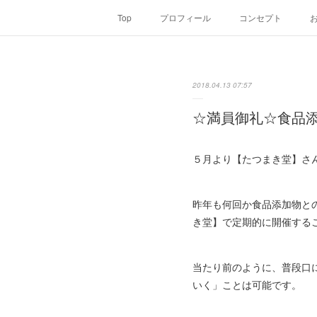
Top
プロフィール
コンセプト
2018.04.13 07:57
☆満員御礼☆食品
５月より【たつまき堂】さ
昨年も何回か食品添加物と
き堂】で定期的に開催する
当たり前のように、普段口
いく」ことは可能です。