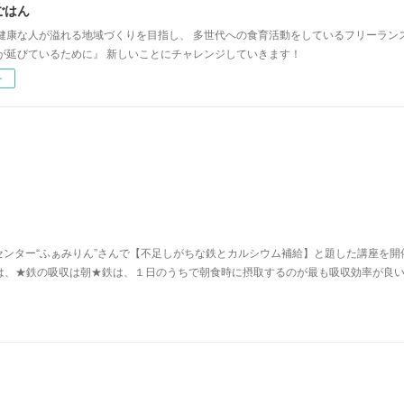
ごはん
健康な人が溢れる地域づくりを目指し、 多世代への食育活動をしているフリーラン
が延びているために』 新しいことにチャレンジしていきます！
ー
ンター“ふぁみりん”さんで【不足しがちな鉄とカルシウム補給】と題した講座を開
は、★鉄の吸収は朝★​鉄は、１日のうちで朝食時に摂取するのが最も吸収効率が良