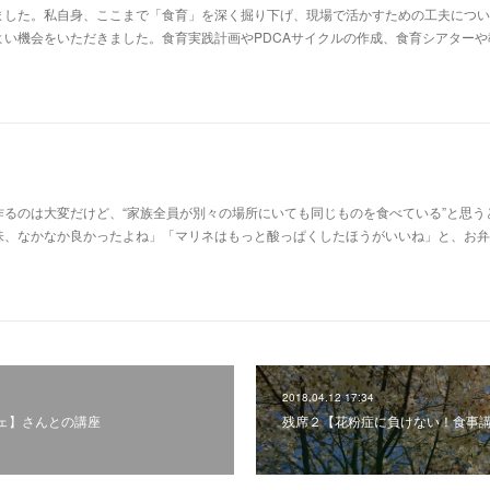
ました。私自身、ここまで「食育」を深く掘り下げ、現場で活かすための工夫につい
よい機会をいただきました。食育実践計画やPDCAサイクルの作成、食育シアターや
るのは大変だけど、“家族全員が別々の場所にいても同じものを食べている”と思う
味、なかなか良かったよね」「マリネはもっと酸っぱくしたほうがいいね」と、お弁
2018.04.12 17:34
ェ】さんとの講座
残席２【花粉症に負けない！食事