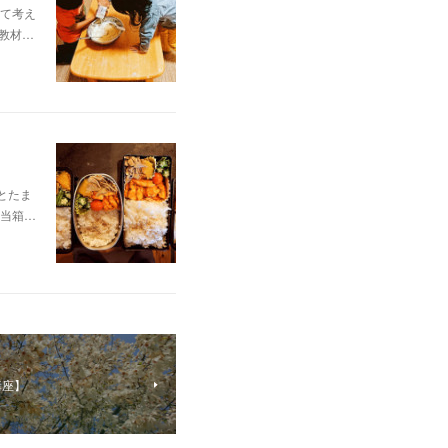
て考え
教材…
とたま
当箱…
講座】