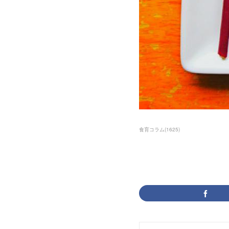
食育コラム
(
1625
)