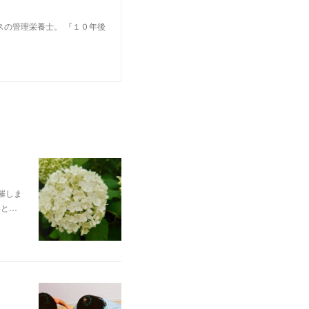
スの管理栄養士。 『１０年後
催しま
いと…