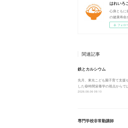
はれいろ
心身ともに
の健康寿命
フォロ
関連記事
鉄とカルシウム
先月、東光こども園子育て支援セ
した😄時間栄養学の視点からで
2026.08.06 09:10
専門学校非常勤講師