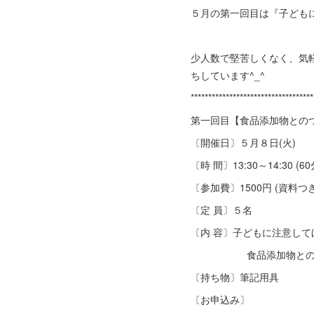
５月の第一回目は『子ども
少人数で堅苦しくなく、気
ちしています^_^
***********************************
第一回目【食品添加物との
〔開催日〕５月８日(火)
〔時 間〕13:30～14:30 (60
〔参加費〕1500円 (資料つき
〔定 員〕５名
〔内 容〕子どもに注意して
食品添加物とのつ
〔持ち物〕筆記用具
〔お申込み〕