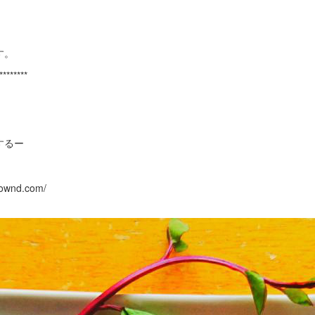
す。
********
するー
ownd.com/