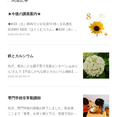
★今後の講座案内★
◆8/22（土）BSNラジオ出演10 時～立石勇生
SUNNY SIDE『はぐくむコラム』◆8/26（水）…
2026.08.09 07:46
鉄とカルシウム
先月、東光こども園子育て支援センター“ふぁみり
ん”さんで【不足しがちな鉄とカルシウム補給】…
2026.08.06 09:10
専門学校非常勤講師
先月、専門学校の講義が終了しました。私自身、
ここまで「食育」を深く掘り下げ、現場で活か…