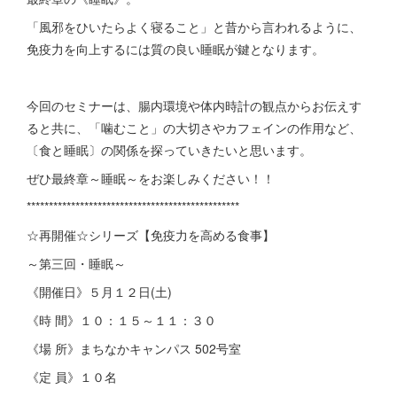
「風邪をひいたらよく寝ること」と昔から言われるように、
免疫力を向上するには質の良い睡眠が鍵となります。
今回のセミナーは、腸内環境や体内時計の観点からお伝えす
ると共に、「噛むこと」の大切さやカフェインの作用など、
〔食と睡眠〕の関係を探っていきたいと思います。
ぜひ最終章～睡眠～をお楽しみください！！
************************************************
☆再開催☆シリーズ【免疫力を高める食事】
～第三回・睡眠～
《開催日》５月１２日(土)
《時 間》１０：１５～１１：３０
《場 所》まちなかキャンパス 502号室
《定 員》１０名