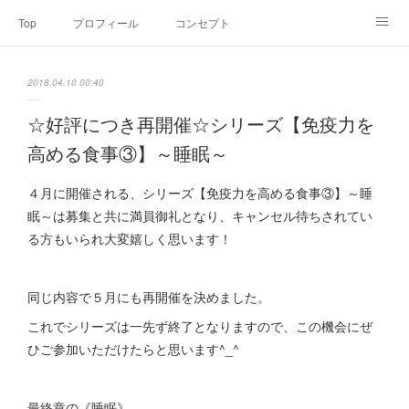
Top
プロフィール
コンセプト
お申込み・内容・料金
セミナーのご案内
2018.04.10 00:40
オンライン個別食事相談
Point of view
コラム
Link
☆好評につき再開催☆シリーズ【免疫力を
高める食事③】～睡眠～
SNS
４月に開催される、シリーズ【免疫力を高める食事③】～睡
眠～は募集と共に満員御礼となり、キャンセル待ちされてい
る方もいられ大変嬉しく思います！
同じ内容で５月にも再開催を決めました。
これでシリーズは一先ず終了となりますので、この機会にぜ
ひご参加いただけたらと思います^_^
最終章の《睡眠》。