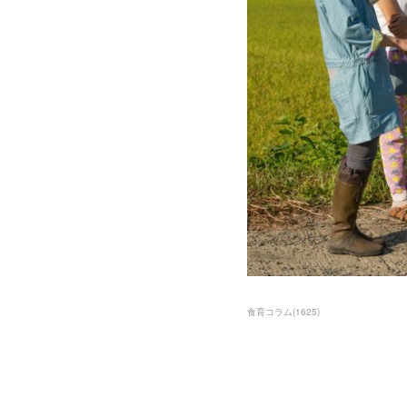
食育コラム
(
1625
)