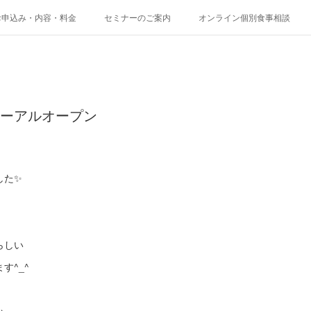
お申込み・内容・料金
セミナーのご案内
オンライン個別食事相談
ューアルオープン
した✨
らしい
す^_^