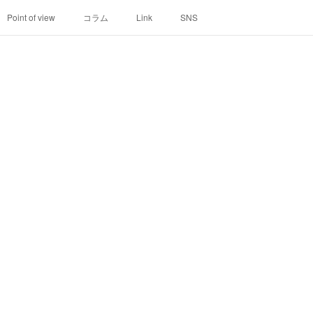
Point of view
コラム
Link
SNS