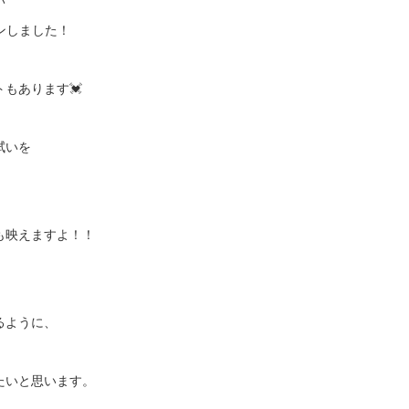
い
ンしました！
もあります💓
拭いを
も映えますよ！！
るように、
たいと思います。