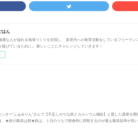
ごはん
健康な人が溢れる地域づくりを目指し、 多世代への食育活動をしているフリーラン
が延びているために』 新しいことにチャレンジしていきます！
ー
ンター“ふぁみりん”さんで【不足しがちな鉄とカルシウム補給】と題した講座を開
は、★鉄の吸収は朝★​鉄は、１日のうちで朝食時に摂取するのが最も吸収効率が良