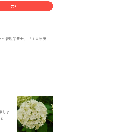
スの管理栄養士。 『１０年後
催しま
いと…