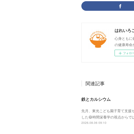
はれいろ
心身ともに
の健康寿命
フォロ
関連記事
鉄とカルシウム
先月、東光こども園子育て支援セ
した😄時間栄養学の視点からで
2026.08.06 09:10