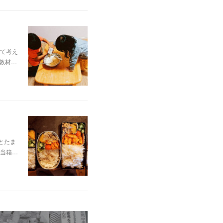
て考え
教材…
とたま
当箱…