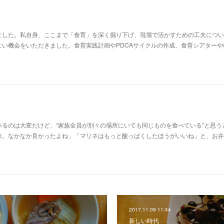
ました。私自身、ここまで「食育」を深く掘り下げ、現場で活かすための工夫につい
よい機会をいただきました。食育実践計画やPDCAサイクルの作成、食育シアターや
るのは大変だけど、“家族全員が別々の場所にいても同じものを食べている”と思う
味、なかなか良かったよね」「マリネはもっと酸っぱくしたほうがいいね」と、お弁
2017.11.09 11:44
新しい時代