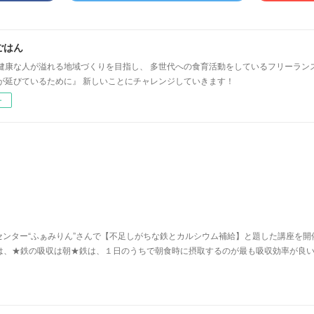
ごはん
健康な人が溢れる地域づくりを目指し、 多世代への食育活動をしているフリーラン
が延びているために』 新しいことにチャレンジしていきます！
ー
ンター“ふぁみりん”さんで【不足しがちな鉄とカルシウム補給】と題した講座を開
は、★鉄の吸収は朝★​鉄は、１日のうちで朝食時に摂取するのが最も吸収効率が良