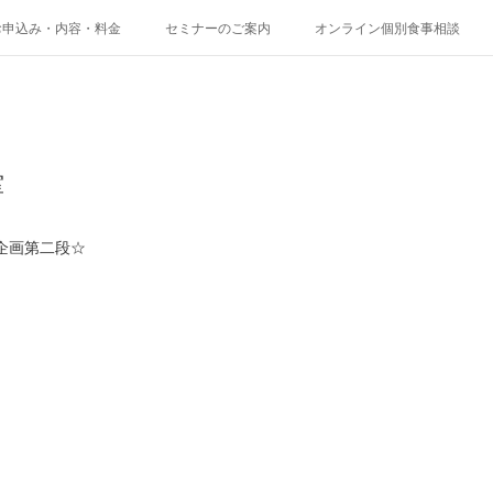
お申込み・内容・料金
セミナーのご案内
オンライン個別食事相談
室
企画第二段☆
。