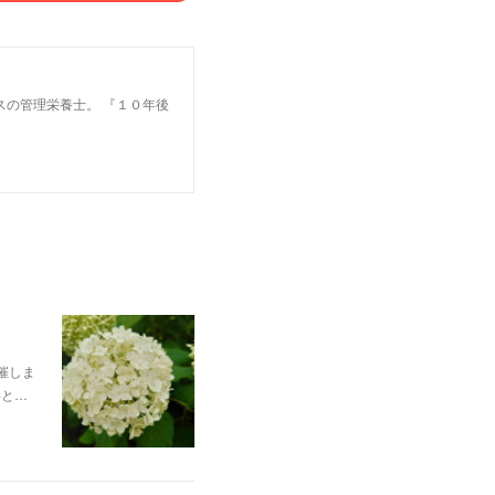
スの管理栄養士。 『１０年後
催しま
いと…