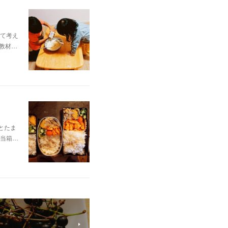
て考え
教材…
とたま
当箱…