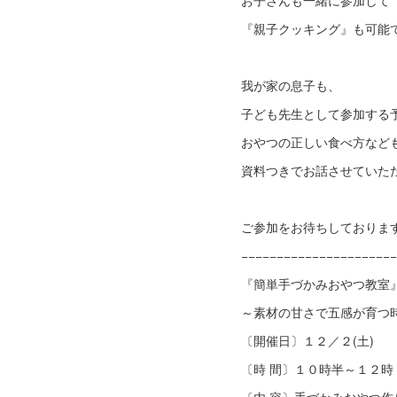
お子さんも一緒に参加して
『親子クッキング』も可能
我が家の息子も、
子ども先生として参加する予
おやつの正しい食べ方など
資料つきでお話させていた
ご参加をお待ちしております
−−−−−−−−−−−−−−−−−−−−−−
『簡単手づかみおやつ教室
～素材の甘さで五感が育つ
〔開催日〕１２／２(土)
〔時 間〕１０時半～１２時