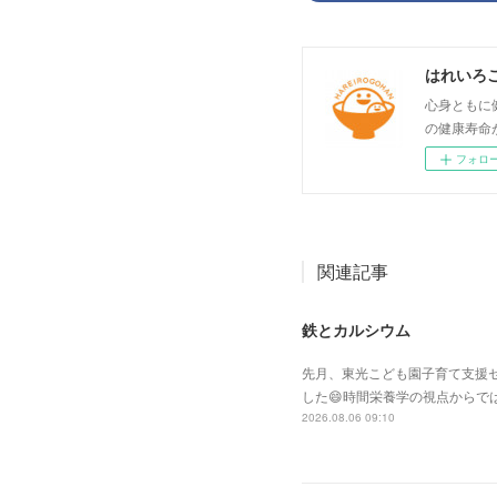
はれいろ
心身ともに
の健康寿命
フォロ
関連記事
鉄とカルシウム
先月、東光こども園子育て支援セ
した😄時間栄養学の視点からで
2026.08.06 09:10