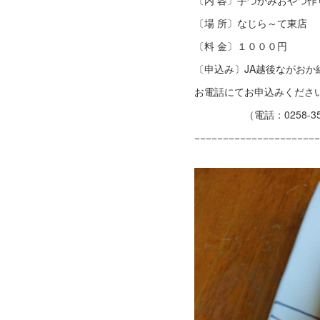
〔内 容〕手づかみおやつ作
〔場 所〕なじら～て東店
〔料 金〕１０００円
〔申込み〕JA越後ながおか
お電話にてお申込みくださ
（電話：0258-35-1
−−−−−−−−−−−−−−−−−−−−−−