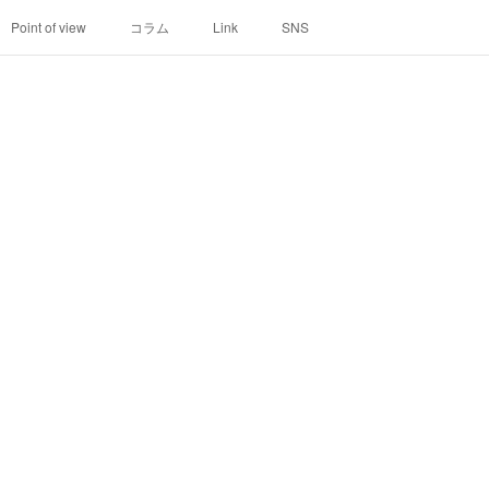
Point of view
コラム
Link
SNS