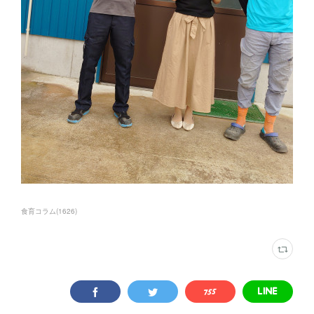
食育コラム
(
1626
)