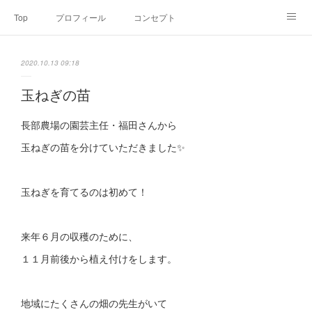
Top
プロフィール
コンセプト
お申込み・内容・料金
セミナーのご案内
2020.10.13 09:18
オンライン個別食事相談
Point of view
コラム
Link
玉ねぎの苗
SNS
長部農場の園芸主任・福田さんから
玉ねぎの苗を分けていただきました✨
玉ねぎを育てるのは初めて！
来年６月の収穫のために、
１１月前後から植え付けをします。
地域にたくさんの畑の先生がいて