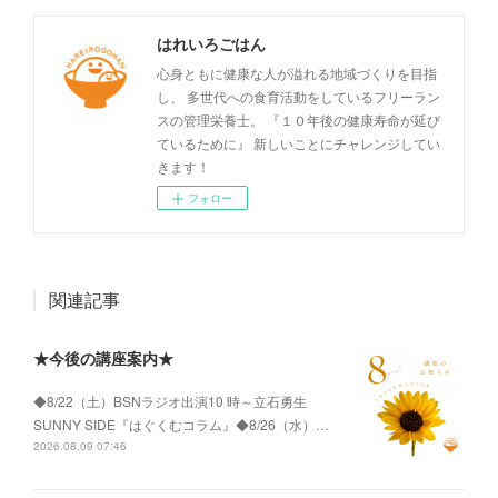
はれいろごはん
心身ともに健康な人が溢れる地域づくりを目指
し、 多世代への食育活動をしているフリーラン
スの管理栄養士。 『１０年後の健康寿命が延び
ているために』 新しいことにチャレンジしてい
きます！
フォロー
関連記事
★今後の講座案内★
◆8/22（土）BSNラジオ出演10 時～立石勇生
SUNNY SIDE『はぐくむコラム』◆8/26（水）…
2026.08.09 07:46