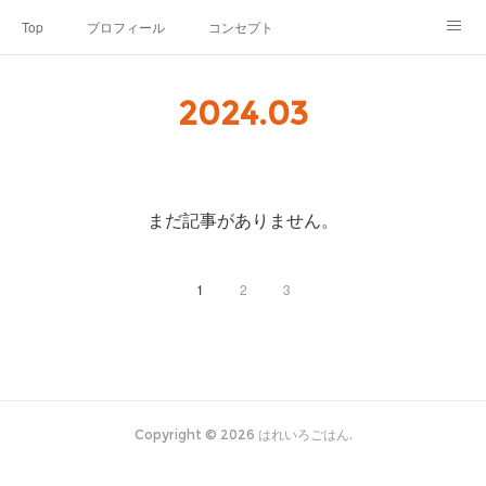
Top
プロフィール
コンセプト
お申込み・内容・料金
セミナーのご案内
2024
.
03
オンライン個別食事相談
Point of view
コラム
Link
SNS
まだ記事がありません。
1
2
3
Copyright ©
2026
はれいろごはん
.