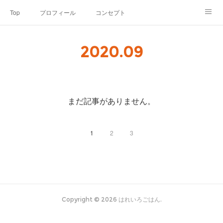
Top
プロフィール
コンセプト
お申込み・内容・料金
セミナーのご案内
2020
.
09
オンライン個別食事相談
Point of view
コラム
Link
SNS
まだ記事がありません。
1
2
3
Copyright ©
2026
はれいろごはん
.