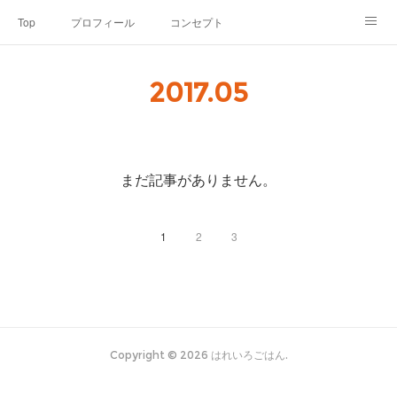
Top
プロフィール
コンセプト
お申込み・内容・料金
セミナーのご案内
2017
.
05
オンライン個別食事相談
Point of view
コラム
Link
SNS
まだ記事がありません。
1
2
3
Copyright ©
2026
はれいろごはん
.