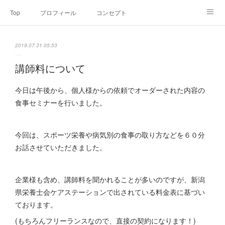
Top
プロフィール
コンセプト
お申込み・内容・料金
セミナーのご案内
2019.07.31 05:53
オンライン個別食事相談
Point of view
コラム
Link
講師料について
SNS
今日は午後から、個人様からの依頼でオーダーされた内容の
食事セミナーを行いました。
今回は、スポーツ栄養や病気別の食事の取り方などを６０分
お話させていただきました。
企業様も含め、講師料を聞かれることが多いのですが、新潟
県栄養士会ケアステーションで出されている料金表に基づい
ております。
(もちろんフリーランスなので、直接の契約になります！)