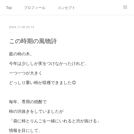
Top
プロフィール
コンセプト
お申込み・内容・料金
セミナーのご案内
2024.11.06 03:14
オンライン個別食事相談
Point of view
コラム
Link
この時期の風物詩
SNS
庭の柿の木。
今年は少ししか実をつけなかったけれど、
一つ一つが大きく
どっしり重い柿が収穫できました😊
毎年、専用の焼酎で
柿の渋抜きをしていましたが
「袋に柿とりんごを一緒にいれると渋が抜ける」
情報を目にして、