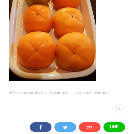
食育コラム
(
1625
)
我が家の一品
(
420
)
はれいろごはんの考える食能
(
764
)