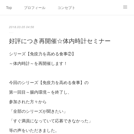
Top
プロフィール
コンセプト
お申込み・内容・料金
セミナーのご案内
2018.03.05 04:56
オンライン個別食事相談
Point of view
コラム
Link
好評につき再開催☆体内時計セミナー
SNS
シリーズ【免疫力を高める食事②】
～体内時計～を再開催します！
今回のシリーズ【免疫力を高める食事】の
第一回目～腸内環境～を終了し、
参加された方々から
「全部のシリーズが聞きたい」
「すぐ満員になっていて応募できなかった」
等の声をいただきました。