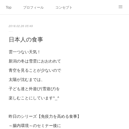
Top
プロフィール
コンセプト
お申込み・内容・料金
セミナーのご案内
2018.02.26 05:49
オンライン個別食事相談
Point of view
コラム
Link
日本人の食事
SNS
雲一つない天気！
新潟の冬は雪雲におおわれて
青空を見ることが少ないので
太陽が沈むまでは、
子ども達と外遊び(雪遊び)を
楽しむことにしています^_^
昨日のシリーズ【免疫力を高める食事】
～腸内環境～のセミナー後に