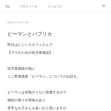
Top
プロフィール
コンセプト
お申込み・内容・料金
セミナーのご案内
2022.07.02 01:40
オンライン個別食事相談
Point of view
コラム
Link
ピーマンとパプリカ
SNS
昨日はにじいろカフェさんで
【ママのための幼児食相談】。
幼児食相談の他に
ミニ野菜講座『ピーマン』についてのお話を。
ピーマンは未熟のうちに収穫するので
独特の香りや苦味があり
苦手なお子さんも多いかと思いますが、