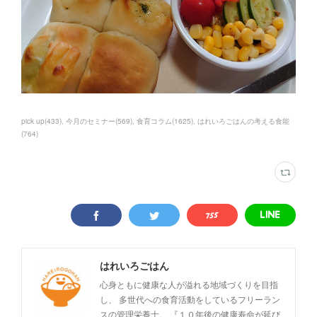
pick up
(
433
)
今月のセミナー
(
569
)
食育コラム
(
1625
)
はれいろごはんの考える食能
(
764
)
はれいろごはん
心身ともに健康な人が溢れる地域づくりを目指
し、 多世代への食育活動をしているフリーラン
スの管理栄養士。 『１０年後の健康寿命が延び