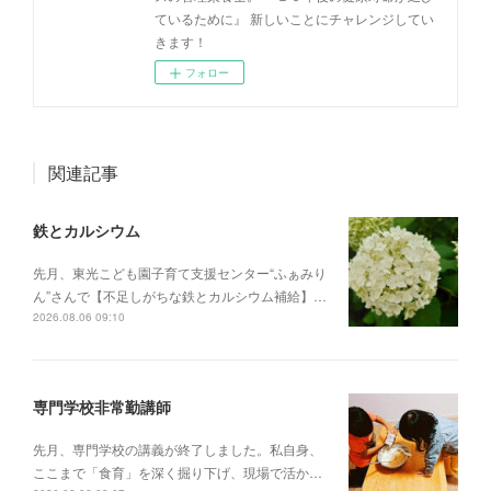
ているために』 新しいことにチャレンジしてい
きます！
フォロー
関連記事
鉄とカルシウム
先月、東光こども園子育て支援センター“ふぁみり
ん”さんで【不足しがちな鉄とカルシウム補給】…
2026.08.06 09:10
専門学校非常勤講師
先月、専門学校の講義が終了しました。私自身、
ここまで「食育」を深く掘り下げ、現場で活か…