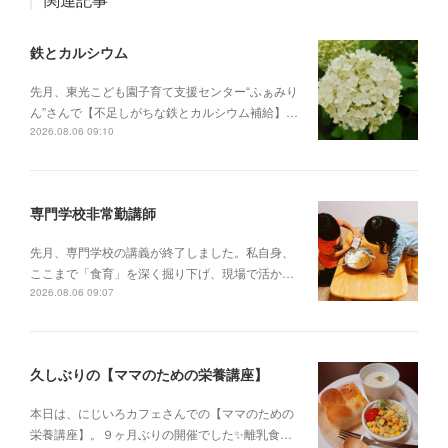
鉄とカルシウム
先月、東光こども園子育て支援センター“ふぁみり
ん”さんで【不足しがちな鉄とカルシウム補給】…
2026.08.06 09:10
専門学校非常勤講師
先月、専門学校の講義が終了しました。私自身、
ここまで「食育」を深く掘り下げ、現場で活か…
2026.08.06 09:07
久しぶりの【ママのための栄養講座】
本日は、にじいろカフェさんでの【ママのための
栄養講座】。９ヶ月ぶりの開催でした✨離乳食…