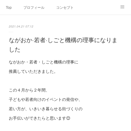
Top
プロフィール
コンセプト
お申込み・内容・料金
セミナーのご案内
2021.04.21 07:12
オンライン個別食事相談
Point of view
コラム
Link
ながおか·若者·しごと機構の理事になりま
した
SNS
ながおか・若者・しごと機構の理事に
推薦していただきました。
この４月から２年間、
子どもや若者向けのイベントの発信や、
若い方が、いきいき暮らせる街づくりの
お手伝いができたらと思います😊